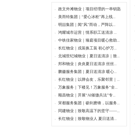
政文外滩物业｜项目经理的一串钥匙
美而特集团｜“爱心冰柜”再上线...
明喆集团｜闻“风”而动，严阵以...
鸿耀城市运营｜情系职工送清凉 ...
中铁佳家物业｜臻庭项目暖心救助...
长红物业｜戎装换工装 初心护万...
北城世纪城物业｜夏日送清凉｜致...
邦和物业｜炎炎夏日送清凉 丝丝...
鹏徽服务集团｜夏日送清凉 暖心...
长红物业｜以牌会友，乐聚邻里｜...
万象服务｜下楼见！万象服务“全...
顺昌物业｜开展“AI催缴兵法”专...
宋都服务集团｜砺剑磨锋，以服务...
同建物业｜致敬高温下的坚守——...
长红物业｜致敬物业人 夏日送清...