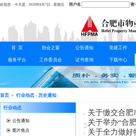
用户名
密
欢迎您，
今天是 -
2026年8月7日 - 星期五
首 页
协会之窗
公告通知
党建工作
重要通知：
关于交纳2025年度会费的通知
服务平台
工作委员会
证书查询
下载中心
首页 － 行业动态 - 历史通知
行业动态
关于缴交合肥
关于举办“合
公告通知
24
关于全力做好
图片焦点