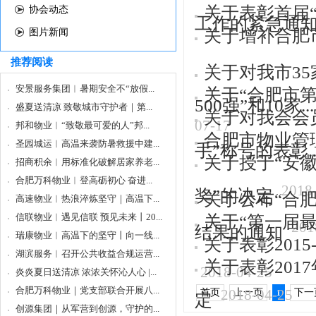
关于表彰首届
协会动态
工作的紧急通
关于增补合肥
图片新闻
推荐阅读
关于对我市35
安景服务集团︱暑期安全不“放假...
关于“合肥市
500强”和10家...
盛夏送清凉 致敬城市守护者｜第...
关于对我会会
07-17
邦和物业︱“致敬最可爱的人”邦...
合肥市物业管
圣园城运︱高温来袭防暑救援中建...
手”称号的表彰..
关于授于“安
招商积余︱用标准化破解居家养老...
合肥万科物业︱登高砺初心 奋进...
2018
奖”的决定
关于公布“合
高速物业︱热浪淬炼坚守｜高温下...
信联物业︱遇见信联 预见未来丨20...
关于“第一届
201
结果的通知
瑞康物业︱高温下的坚守丨向一线...
关于表彰201
湖滨服务︱召开公共收益合规运营...
关于表彰20
2018-04-25
炎炎夏日送清凉 浓浓关怀沁人心 |...
合肥万科物业｜党支部联合开展八...
2018-04-25
首页
上一页
下一
1
定
创源集团｜从军营到创源，守护的...