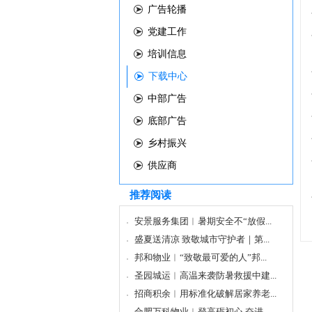
广告轮播
党建工作
培训信息
下载中心
中部广告
底部广告
乡村振兴
供应商
推荐阅读
安景服务集团︱暑期安全不“放假...
盛夏送清凉 致敬城市守护者｜第...
邦和物业︱“致敬最可爱的人”邦...
圣园城运︱高温来袭防暑救援中建...
招商积余︱用标准化破解居家养老...
合肥万科物业︱登高砺初心 奋进...