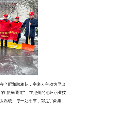
在合肥和顺雅苑，宇豪人主动为早出
里的“便民通道”
；在池州的池州职业技
去温暖。每一处细节，都是宇豪集