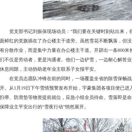
党支部书记刘振保
现场动员：
“我们要在关键时刻站出来，
面鲜红的党旗插在了
办公楼主干道旁。虽然雪花不断飘落，但没
有分散作业，而是集中力量在办公楼主干道。开辟出一条800米
们不仅是劳动者，更是沟通者。他们一边铲雪，一边耐心解答业
休息间隙，主动协助老年业主联系子女报平安。
在党员志愿队冲锋在前的同时，一场覆盖全省的除雪保畅战
开。从
1月19日下午雪情预警发布开始，
宇豪集团各项目便已进
扫帚、防滑垫等物资提前就位，应急小组全员待命。雪落即是命
保障业主平安出行的“雪夜行动”悄然展开。