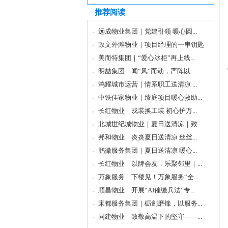
推荐阅读
远成物业集团｜党建引领 暖心圆...
政文外滩物业｜项目经理的一串钥匙
美而特集团｜“爱心冰柜”再上线...
明喆集团｜闻“风”而动，严阵以...
鸿耀城市运营｜情系职工送清凉 ...
中铁佳家物业｜臻庭项目暖心救助...
长红物业｜戎装换工装 初心护万...
北城世纪城物业｜夏日送清凉｜致...
邦和物业｜炎炎夏日送清凉 丝丝...
鹏徽服务集团｜夏日送清凉 暖心...
长红物业｜以牌会友，乐聚邻里｜...
万象服务｜下楼见！万象服务“全...
顺昌物业｜开展“AI催缴兵法”专...
宋都服务集团｜砺剑磨锋，以服务...
同建物业｜致敬高温下的坚守——...