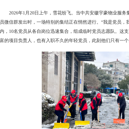
2026年1月20日上
午，雪花纷飞。当中共安徽宇豪物业服务
员微信群发出时，一场特别的集结正在悄然进行。
“我是党员，
内，
1
0
名党员从各自岗位迅速集合，组成临时党员志愿队。这支
富的项目负责人，也有入职不久的年轻党员，此刻他们只有一个