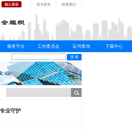
设为首页
联系我们
服务平台
工作委员会
证书查询
下载中心
与专业守护