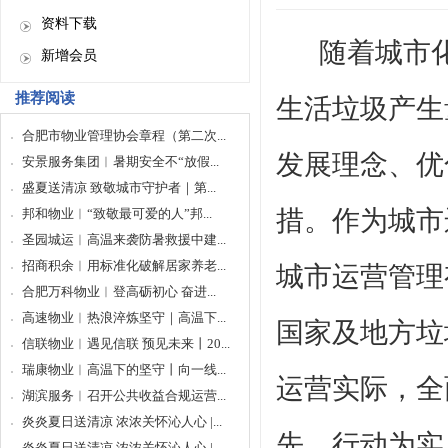
资料下载
随着城市
新增会员
推荐阅读
生活垃圾产生
合肥市物业管理协会章程（第二次...
发展理念、优
安景服务集团︱暑期安全不“放假...
盛夏送清凉 致敬城市守护者｜第...
措。作为城市
邦和物业︱“致敬最可爱的人”邦...
圣园城运︱高温来袭防暑救援中建...
招商积余︱用标准化破解居家养老...
城市运营管理
合肥万科物业︱登高砺初心 奋进...
高速物业︱热浪淬炼坚守｜高温下...
国家及地方垃
信联物业︱遇见信联 预见未来丨20...
瑞康物业︱高温下的坚守丨向一线...
运营实际，全
湖滨服务︱召开公共收益合规运营...
炎炎夏日送清凉 浓浓关怀沁人心 |...
先、行动为实
炎炎夏日送清凉 浓浓关怀沁人心 |...