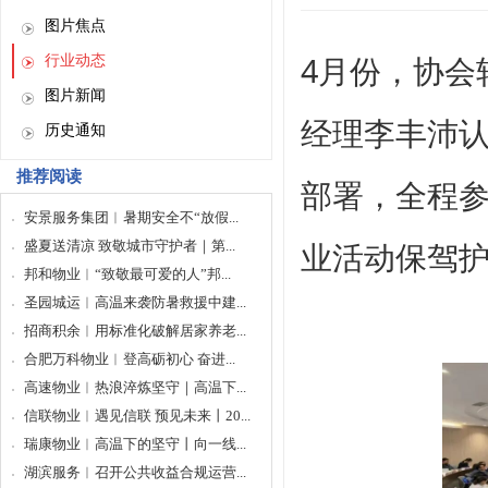
图片焦点
4月份，协会
行业动态
图片新闻
经理李丰沛
历史通知
推荐阅读
部署，全程
安景服务集团︱暑期安全不“放假...
业活动保驾
盛夏送清凉 致敬城市守护者｜第...
邦和物业︱“致敬最可爱的人”邦...
圣园城运︱高温来袭防暑救援中建...
招商积余︱用标准化破解居家养老...
合肥万科物业︱登高砺初心 奋进...
高速物业︱热浪淬炼坚守｜高温下...
信联物业︱遇见信联 预见未来丨20...
瑞康物业︱高温下的坚守丨向一线...
湖滨服务︱召开公共收益合规运营...