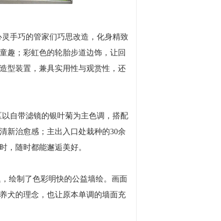
心灵手巧的管家们巧思改造，化身精致
童趣；彩虹色的轮胎步道边饰，让回
造型装置，兼具实用性与观赏性，
还
区以自带滤镜的银叶菊为主色调，搭配
清新治愈感；
主出入口处栽种的
30余
时，随时都能邂逅美好。
题，绘制了色彩明快的公益墙绘
。画面
养犬的理念，也让原本单调的墙面充