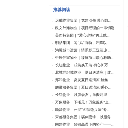
推荐阅读
远成物业集团｜党建引领 暖心圆...
政文外滩物业｜项目经理的一串钥匙
美而特集团｜“爱心冰柜”再上线...
明喆集团｜闻“风”而动，严阵以...
鸿耀城市运营｜情系职工送清凉 ...
中铁佳家物业｜臻庭项目暖心救助...
长红物业｜戎装换工装 初心护万...
北城世纪城物业｜夏日送清凉｜致...
邦和物业｜炎炎夏日送清凉 丝丝...
鹏徽服务集团｜夏日送清凉 暖心...
长红物业｜以牌会友，乐聚邻里｜...
万象服务｜下楼见！万象服务“全...
顺昌物业｜开展“AI催缴兵法”专...
宋都服务集团｜砺剑磨锋，以服务...
同建物业｜致敬高温下的坚守——...