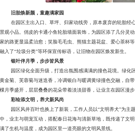
旧胎焕新颜，童趣满家园
在园区主出入口、草坪、归家动线旁，原本废弃的轮胎经
景观小品。俏皮的卡通小鱼轮胎墙面装饰，为园区添了几分灵动
家的路更显温柔治愈；笑脸毛毛虫、熊猫主题花盆、爱心茶杯等
融入了
“垃圾分类”等环保宣传标语，让旧物在园区焕发新生。
银叶伴月季，步步皆风景
园区绿化全面升级，打造出氛围感满满的撞色花境。绿化
黄金菊、芙蓉菊与迷迭香，冷调银白与暖调黄绿撞色交融，自带
棵
月季盛开，层层叠叠的花朵带着淡淡甜香，让业主在园区漫步
彩绘添文明，养犬新风尚
园区风井百叶也换上了新装，
工作人员以
“文明养犬”为主
中，业主与萌宠互动，搭配春日花海与清新草地，既传递了文明
满了生机与温度，成为园区里一道亮眼的文明风景线。