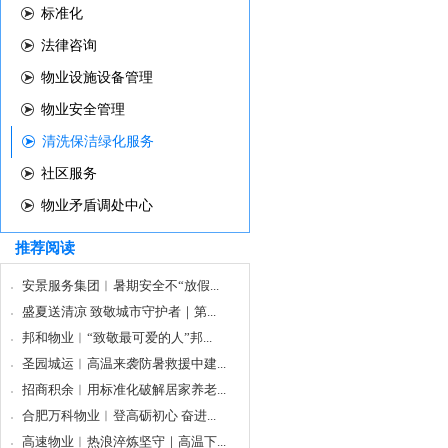
标准化
法律咨询
物业设施设备管理
物业安全管理
清洗保洁绿化服务
社区服务
物业矛盾调处中心
推荐阅读
安景服务集团︱暑期安全不“放假...
盛夏送清凉 致敬城市守护者｜第...
邦和物业︱“致敬最可爱的人”邦...
圣园城运︱高温来袭防暑救援中建...
招商积余︱用标准化破解居家养老...
合肥万科物业︱登高砺初心 奋进...
高速物业︱热浪淬炼坚守｜高温下...