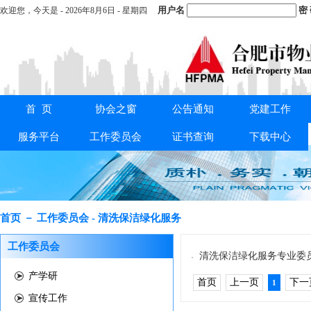
用户名
密
欢迎您，
今天是 -
2026年8月6日 - 星期四
首 页
协会之窗
公告通知
党建工作
重要通知：
关于交纳2025年度会费的通知
服务平台
工作委员会
证书查询
下载中心
首页 － 工作委员会 - 清洗保洁绿化服务
工作委员会
清洗保洁绿化服务专业委
产学研
首页
上一页
下一
1
宣传工作