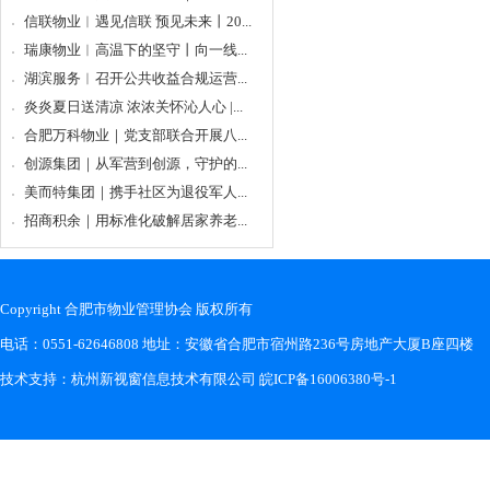
信联物业︱遇见信联 预见未来丨20...
瑞康物业︱高温下的坚守丨向一线...
湖滨服务︱召开公共收益合规运营...
炎炎夏日送清凉 浓浓关怀沁人心 |...
合肥万科物业｜党支部联合开展八...
创源集团｜从军营到创源，守护的...
美而特集团｜携手社区为退役军人...
招商积余｜用标准化破解居家养老...
Copyright 合肥市物业管理协会 版权所有
电话：0551-62646808 地址：安徽省合肥市宿州路236号房地产大厦B座四楼
技术支持：
杭州新视窗信息技术有限公司
皖ICP备16006380号-1