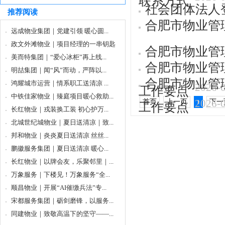
社会团体法人
推荐阅读
合肥市物业管
远成物业集团｜党建引领 暖心圆...
政文外滩物业｜项目经理的一串钥匙
合肥市物业管
美而特集团｜“爱心冰柜”再上线...
合肥市物业管理
明喆集团｜闻“风”而动，严阵以...
合肥市物业管理
鸿耀城市运营｜情系职工送清凉 ...
2026-
工作要点
中铁佳家物业｜臻庭项目暖心救助...
2026-
首页
上一页
下一
1
工作要点
长红物业｜戎装换工装 初心护万...
北城世纪城物业｜夏日送清凉｜致...
邦和物业｜炎炎夏日送清凉 丝丝...
鹏徽服务集团｜夏日送清凉 暖心...
长红物业｜以牌会友，乐聚邻里｜...
万象服务｜下楼见！万象服务“全...
顺昌物业｜开展“AI催缴兵法”专...
宋都服务集团｜砺剑磨锋，以服务...
同建物业｜致敬高温下的坚守——...