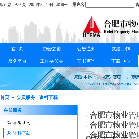
用户名
密
欢迎您，
今天是 -
2026年8月10日 - 星期一
首 页
协会之窗
公告通知
党建工作
重要通知：
关于交纳2025年度会费的通知
服务平台
工作委员会
证书查询
下载中心
首页 － 会员服务 - 资料下载
会员服务
合肥市物业管
合肥市物业管
会员动态
合肥市物业管
资料下载
2026-
联系方式