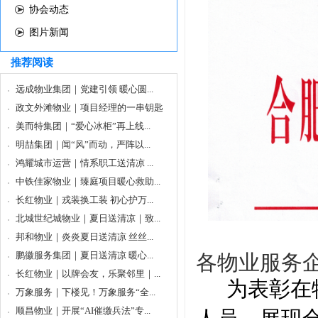
协会动态
图片新闻
推荐阅读
远成物业集团｜党建引领 暖心圆...
政文外滩物业｜项目经理的一串钥匙
美而特集团｜“爱心冰柜”再上线...
明喆集团｜闻“风”而动，严阵以...
鸿耀城市运营｜情系职工送清凉 ...
中铁佳家物业｜臻庭项目暖心救助...
长红物业｜戎装换工装 初心护万...
北城世纪城物业｜夏日送清凉｜致...
邦和物业｜炎炎夏日送清凉 丝丝...
鹏徽服务集团｜夏日送清凉 暖心...
各物业服务
长红物业｜以牌会友，乐聚邻里｜...
为表彰
在
万象服务｜下楼见！万象服务“全...
顺昌物业｜开展“AI催缴兵法”专...