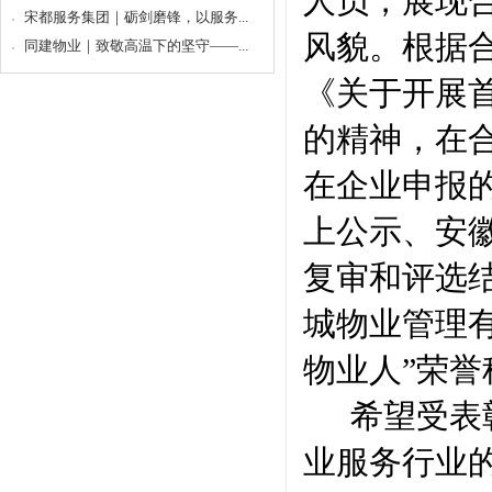
人员
，
展现
宋都服务集团｜砺剑磨锋，以服务...
风貌
。
根据
同建物业｜致敬高温下的坚守——...
《关于开展
的精神，
在
在企业申报
上公
示
、安
复审和评选
城物业管理
物业人
”荣誉
希望受表
业服务行业