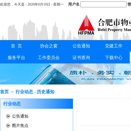
用户名
密
欢迎您，
今天是 -
2026年8月10日 - 星期一
首 页
协会之窗
公告通知
党建工作
重要通知：
关于交纳2025年度会费的通知
服务平台
工作委员会
证书查询
下载中心
首页 － 行业动态 - 历史通知
行业动态
公告通知
图片焦点