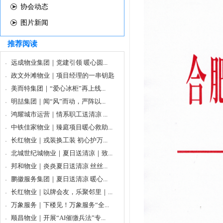
协会动态
图片新闻
推荐阅读
远成物业集团｜党建引领 暖心圆...
政文外滩物业｜项目经理的一串钥匙
美而特集团｜“爱心冰柜”再上线...
明喆集团｜闻“风”而动，严阵以...
鸿耀城市运营｜情系职工送清凉 ...
中铁佳家物业｜臻庭项目暖心救助...
长红物业｜戎装换工装 初心护万...
北城世纪城物业｜夏日送清凉｜致...
邦和物业｜炎炎夏日送清凉 丝丝...
鹏徽服务集团｜夏日送清凉 暖心...
长红物业｜以牌会友，乐聚邻里｜...
万象服务｜下楼见！万象服务“全...
顺昌物业｜开展“AI催缴兵法”专...