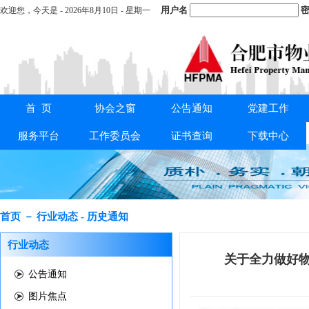
用户名
密
欢迎您，
今天是 -
2026年8月10日 - 星期一
首 页
协会之窗
公告通知
党建工作
重要通知：
关于交纳2025年度会费的通知
服务平台
工作委员会
证书查询
下载中心
首页 － 行业动态 - 历史通知
行业动态
关于全力做好
公告通知
图片焦点