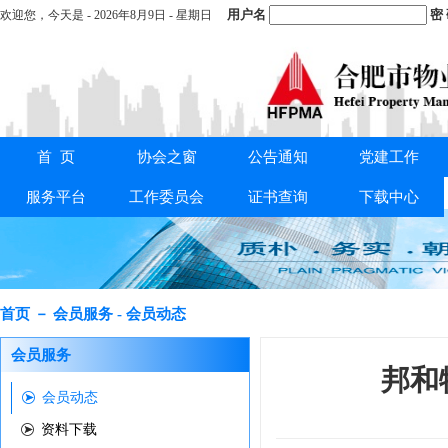
用户名
密
欢迎您，
今天是 -
2026年8月9日 - 星期日
首 页
协会之窗
公告通知
党建工作
重要通知：
关于交纳2025年度会费的通知
服务平台
工作委员会
证书查询
下载中心
首页 － 会员服务 - 会员动态
会员服务
邦和
会员动态
资料下载