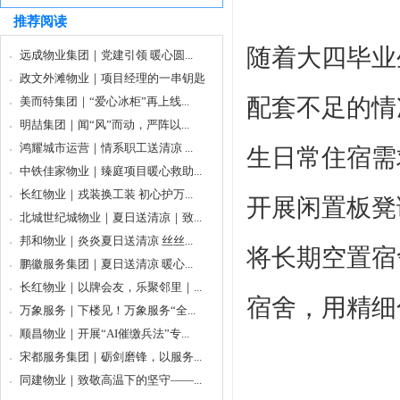
推荐阅读
随着大四毕业
远成物业集团｜党建引领 暖心圆...
政文外滩物业｜项目经理的一串钥匙
配套不足的情
美而特集团｜“爱心冰柜”再上线...
明喆集团｜闻“风”而动，严阵以...
鸿耀城市运营｜情系职工送清凉 ...
生日常住宿需
中铁佳家物业｜臻庭项目暖心救助...
长红物业｜戎装换工装 初心护万...
开展闲置板凳
北城世纪城物业｜夏日送清凉｜致...
邦和物业｜炎炎夏日送清凉 丝丝...
将长期空置宿
鹏徽服务集团｜夏日送清凉 暖心...
长红物业｜以牌会友，乐聚邻里｜...
宿舍，用精细
万象服务｜下楼见！万象服务“全...
顺昌物业｜开展“AI催缴兵法”专...
宋都服务集团｜砺剑磨锋，以服务...
同建物业｜致敬高温下的坚守——...