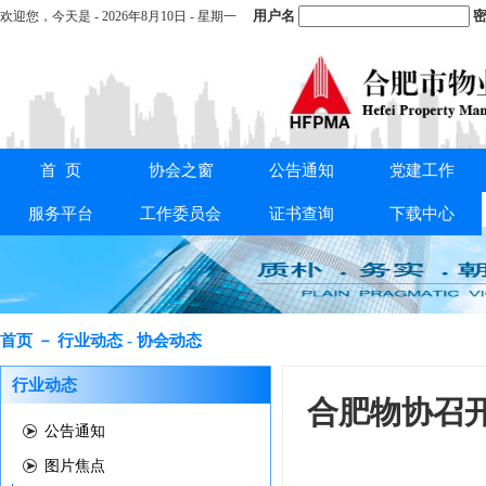
用户名
密
欢迎您，
今天是 -
2026年8月10日 - 星期一
首 页
协会之窗
公告通知
党建工作
重要通知：
关于交纳2025年度会费的通知
服务平台
工作委员会
证书查询
下载中心
首页 － 行业动态 - 协会动态
行业动态
合肥物协召
公告通知
图片焦点