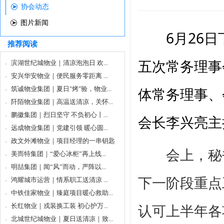
协会动态
图片新闻
6月26日
推荐阅读
五次常务理事
滨湖世纪城物业｜清凉泡泡日 欢...
安兴华安物业｜便民服务零距离 ...
体常务理事、
筑诚物业集团｜夏日"烤"验，物业...
阡陌物业集团｜高温送清凉，关怀...
鹏徽集团｜烈日坚守 不负初心丨...
会长李兴亮主
远成物业集团｜党建引领 暖心圆...
政文外滩物业｜项目经理的一串钥匙
会上，秘书处
美而特集团｜“爱心冰柜”再上线...
明喆集团｜闻“风”而动，严阵以...
下一阶段重点
鸿耀城市运营｜情系职工送清凉 ...
中铁佳家物业｜臻庭项目暖心救助...
长红物业｜戎装换工装 初心护万...
认可上半年各
北城世纪城物业｜夏日送清凉｜致...