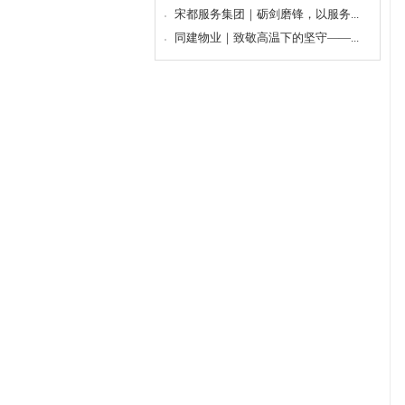
宋都服务集团｜砺剑磨锋，以服务...
同建物业｜致敬高温下的坚守——...