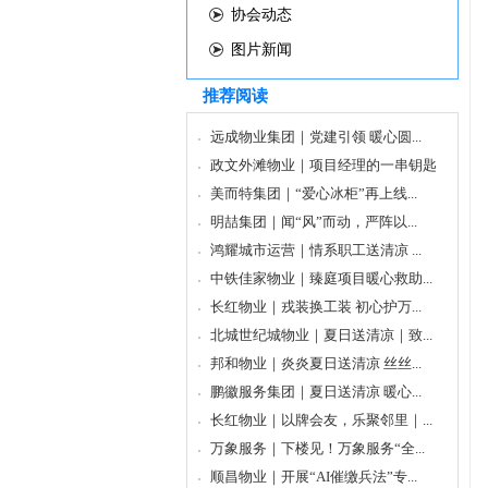
协会动态
图片新闻
推荐阅读
远成物业集团｜党建引领 暖心圆...
政文外滩物业｜项目经理的一串钥匙
美而特集团｜“爱心冰柜”再上线...
明喆集团｜闻“风”而动，严阵以...
鸿耀城市运营｜情系职工送清凉 ...
中铁佳家物业｜臻庭项目暖心救助...
长红物业｜戎装换工装 初心护万...
北城世纪城物业｜夏日送清凉｜致...
邦和物业｜炎炎夏日送清凉 丝丝...
鹏徽服务集团｜夏日送清凉 暖心...
长红物业｜以牌会友，乐聚邻里｜...
万象服务｜下楼见！万象服务“全...
顺昌物业｜开展“AI催缴兵法”专...