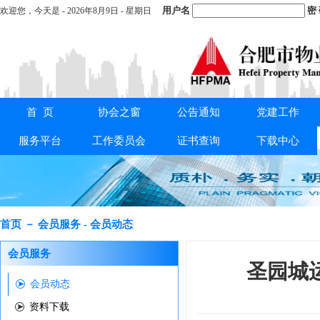
用户名
密
欢迎您，
今天是 -
2026年8月9日 - 星期日
首 页
协会之窗
公告通知
党建工作
重要通知：
关于交纳2025年度会费的通知
服务平台
工作委员会
证书查询
下载中心
首页 － 会员服务 - 会员动态
会员服务
圣园城运
会员动态
资料下载