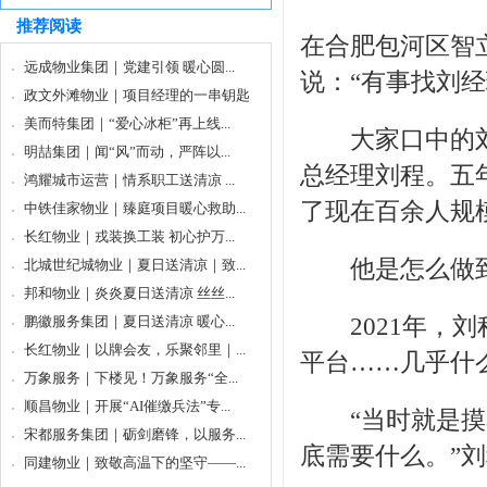
推荐阅读
在合肥包河区
智
远成物业集团｜党建引领 暖心圆...
说：“有事找刘经
政文外滩物业｜项目经理的一串钥匙
美而特集团｜“爱心冰柜”再上线...
大家口中的刘
明喆集团｜闻“风”而动，严阵以...
总经理刘程。五
鸿耀城市运营｜情系职工送清凉 ...
了现在百余人规
中铁佳家物业｜臻庭项目暖心救助...
长红物业｜戎装换工装 初心护万...
他是怎么做到
北城世纪城物业｜夏日送清凉｜致...
邦和物业｜炎炎夏日送清凉 丝丝...
鹏徽服务集团｜夏日送清凉 暖心...
2021年，刘
长红物业｜以牌会友，乐聚邻里｜...
平台……几乎什
万象服务｜下楼见！万象服务“全...
顺昌物业｜开展“AI催缴兵法”专...
“当时就是摸着
宋都服务集团｜砺剑磨锋，以服务...
底需要什么。”
同建物业｜致敬高温下的坚守——...