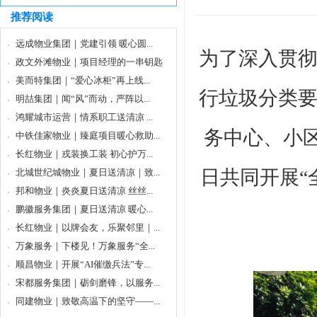
推荐阅读
远成物业集团｜党建引领 暖心圆...
为了深入贯
政文外滩物业｜项目经理的一串钥匙
美而特集团｜“爱心冰柜”再上线...
行垃圾分类
明喆集团｜闻“风”而动，严阵以...
鸿耀城市运营｜情系职工送清凉 ...
务中心、小
中铁佳家物业｜臻庭项目暖心救助...
长红物业｜戎装换工装 初心护万...
日共同开展“
北城世纪城物业｜夏日送清凉｜致...
邦和物业｜炎炎夏日送清凉 丝丝...
鹏徽服务集团｜夏日送清凉 暖心...
长红物业｜以牌会友，乐聚邻里｜...
万象服务｜下楼见！万象服务“全...
顺昌物业｜开展“AI催缴兵法”专...
宋都服务集团｜砺剑磨锋，以服务...
同建物业｜致敬高温下的坚守——...