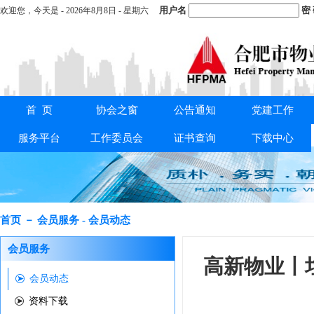
用户名
密
欢迎您，
今天是 -
2026年8月8日 - 星期六
首 页
协会之窗
公告通知
党建工作
重要通知：
关于交纳2025年度会费的通知
服务平台
工作委员会
证书查询
下载中心
首页 － 会员服务 - 会员动态
会员服务
高新物业丨
会员动态
资料下载