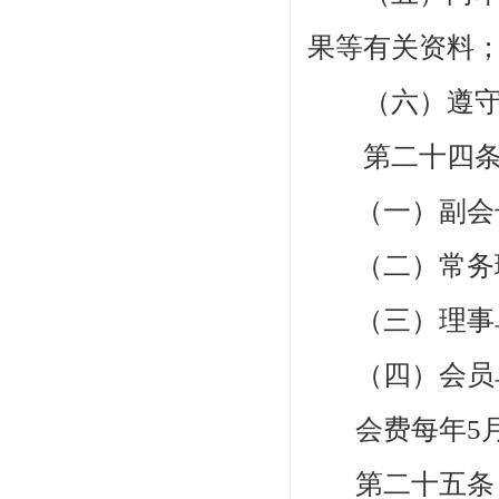
果等有关资料
（
六
）
遵
第二十四
（一
）副会
（
二
）常务
（
三
）
理事
（
四
）会员
会费每年
5
第二十五