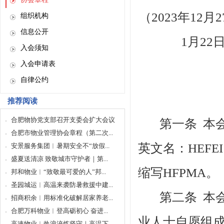
（
2023年1
组织机构
信息公开
1月2
入会须知
入会申请表
自律公约
推荐阅读
合肥物协党支部召开支委会扩大会议
第一条
本
合肥市物业管理协会章程（第二次...
英文名：
HEFE
安景服务集团︱暑期安全不“放假...
盛夏送清凉 致敬城市守护者｜第...
缩写
HFPMA
。
邦和物业︱“致敬最可爱的人”邦...
圣园城运︱高温来袭防暑救援中建...
第二条
本
招商积余︱用标准化破解居家养老...
合肥万科物业︱登高砺初心 奋进...
业人士自愿组
高速物业︱热浪淬炼坚守｜高温下...