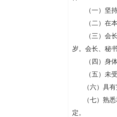
（一）坚持党
（二）在本行
（三）会长、
岁
。会长、
秘
（四）身体健
（五）未受过
（六）具有
（
七
）
熟悉
定。